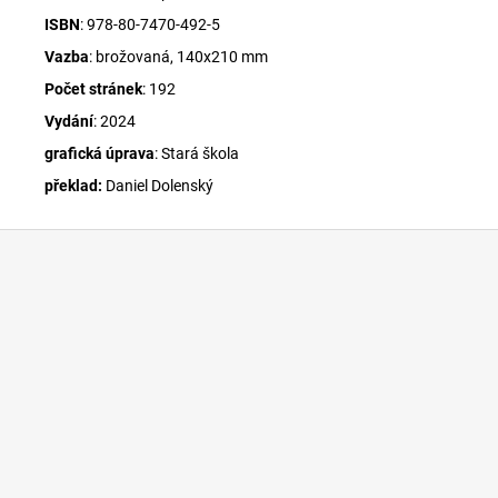
ISBN
: 978-80-7470-492-5
Vazba
: brožovaná, 140x210 mm
Počet stránek
: 192
Vydání
: 2024
grafická úprava
: Stará škola
překlad:
Daniel Dolenský
Z
á
p
a
t
í