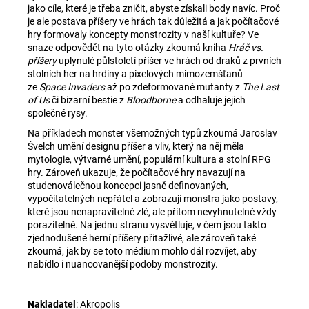
č
jako cíle, které je třeba zničit, abyste získali body navíc. Proč
u
je ale postava příšery ve hrách tak důležitá a jak počítačové
j
hry formovaly koncepty monstrozity v naší kultuře? Ve
e
snaze odpovědět na tyto otázky zkoumá kniha
Hráč vs.
m
příšery
uplynulé půlstoletí příšer ve hrách od draků z prvních
stolních her na hrdiny a pixelových mimozemšťanů
e
ze
Space Invaders
až po zdeformované mutanty z
The Last
of Us
či bizarní bestie z
Bloodborne
a odhaluje jejich
společné rysy.
ZA
ZDÍ
Na příkladech monster všemožných typů zkoumá Jaroslav
Švelch umění designu příšer a vliv, který na něj měla
550
mytologie, výtvarné umění, populární kultura a stolní RPG
Kč
hry. Zároveň ukazuje, že počítačové hry navazují na
studenoválečnou koncepci jasně definovaných,
vypočitatelných nepřátel a zobrazují monstra jako postavy,
které jsou nenapravitelně zlé, ale přitom nevyhnutelně vždy
porazitelné. Na jednu stranu vysvětluje, v čem jsou takto
zjednodušené herní příšery přitažlivé, ale zároveň také
zkoumá, jak by se toto médium mohlo dál rozvíjet, aby
nabídlo i nuancovanější podoby monstrozity.
Nakladatel
: Akropolis