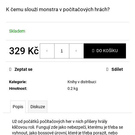
a
K čemu slouží monstra v počítačových hrách?
j
í
t
Skladem
?
329 Kč
DO KOŠÍKU
Měrná
cena:
Zeptat se
Sdílet
HLEDAT
Kategorie
:
Knihy v distribuci
Hmotnost
:
0.2 kg
D
o
Popis
Diskuze
p
o
r
Už od počátků počítačových her v nich příšery hrály
klíčovou roli. Fungují zde jako nebezpečí, kterému je třeba se
u
vyhnout, jako bossové úrovní, které je třeba porazit, nebo