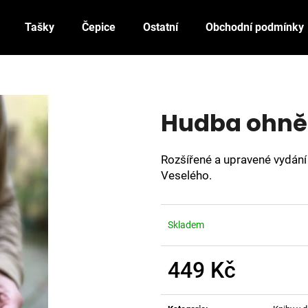
Tašky
Čepice
Ostatní
Obchodní podmínky
Co potřebujete najít?
Hudba ohně
HLEDAT
Rozšířené a upravené vydání
Veselého.
Doporučujeme
Skladem
449 Kč
Měrná
NEŘÍKEJTE TOMU EZO
ZA ZDÍ
cena: