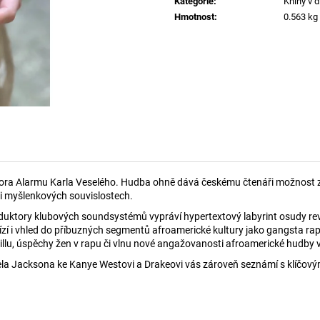
Kategorie
:
Knihy v d
450 Kč
550 Kč
Hmotnost
:
0.563 kg
tora Alarmu Karla Veselého. Hudba ohně dává českému čtenáři možnost z
 i myšlenkových souvislostech.
duktory klubových soundsystémů vypráví hypertextový labyrint osudy re
abízí i vhled do příbuzných segmentů afroamerické kultury jako gangsta rap
illu, úspěchy žen v rapu či vlnu nové angažovanosti afroamerické hudby v 
 Jacksona ke Kanye Westovi a Drakeovi vás zároveň seznámí s klíčovými 