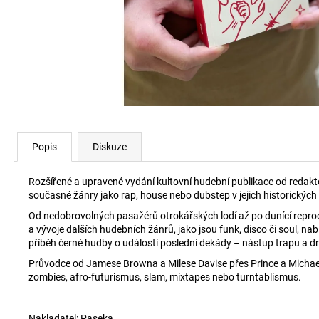
400 Kč
Popis
Diskuze
Rozšířené a upravené vydání kultovní hudební publikace od redak
současné žánry jako rap, house nebo dubstep v jejich historických
Od nedobrovolných pasažérů otrokářských lodí až po dunící repro
a vývoje dalších hudebních žánrů, jako jsou funk, disco či soul, n
příběh černé hudby o události poslední dekády – nástup trapu a dr
Průvodce od Jamese Browna a Milese Davise přes Prince a Michaela
zombies, afro-futurismus, slam, mixtapes nebo turntablismus.
Nakladatel: Paseka