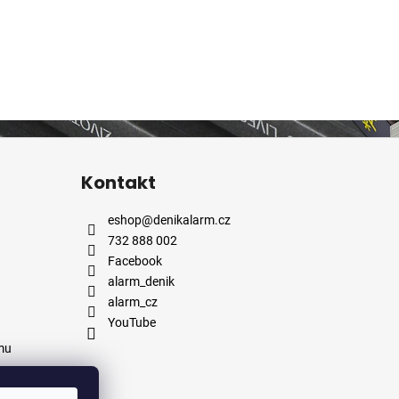
Kontakt
eshop
@
denikalarm.cz
732 888 002
Facebook
alarm_denik
alarm_cz
YouTube
mu