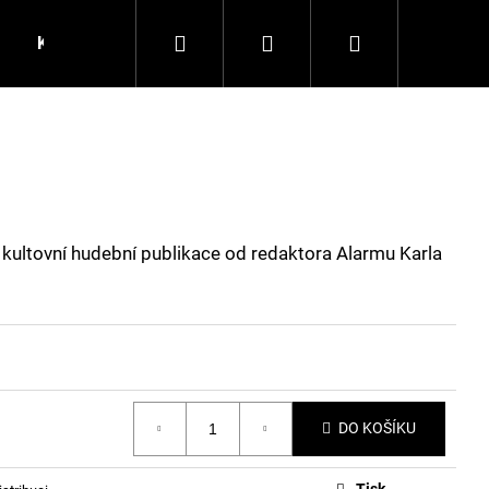
Hledat
Přihlášení
Nákupní
Kontakty
košík
 kultovní hudební publikace od redaktora Alarmu Karla
DO KOŠÍKU
Tisk