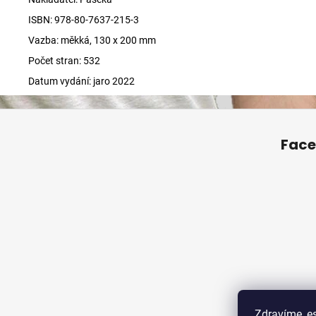
ISBN:
978-80-7637-215-3
Vazba: měkká,
130 x 200 mm
Počet stran: 532
Datum vydání: jaro 2022
Z
á
Fac
p
a
t
í
Zdravíme, e