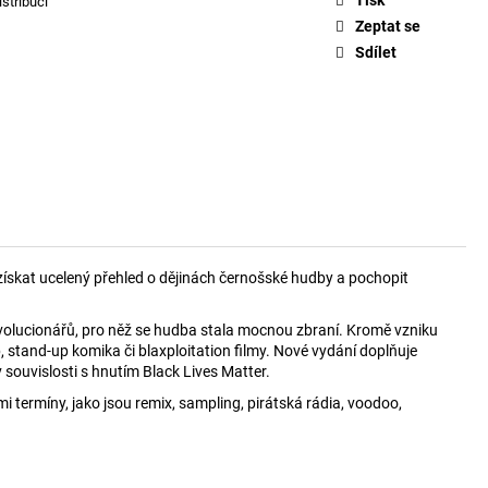
istribuci
Zeptat se
Sdílet
ískat ucelený přehled o dějinách černošské hudby a pochopit
volucionářů, pro něž se hudba stala mocnou zbraní. Kromě vzniku
, stand-up komika či blaxploitation filmy. Nové vydání doplňuje
souvislosti s hnutím Black Lives Matter.
termíny, jako jsou remix, sampling, pirátská rádia, voodoo,