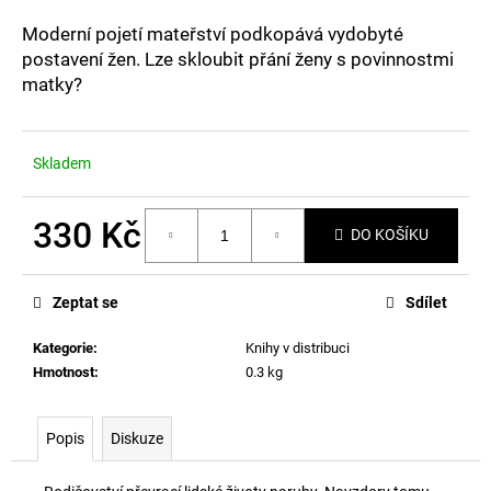
a
Moderní pojetí mateřství podkopává vydobyté
j
postavení žen. Lze skloubit přání ženy s povinnostmi
í
matky?
t
?
Skladem
330 Kč
DO KOŠÍKU
HLEDAT
Měrná
cena:
Zeptat se
Sdílet
D
Kategorie
:
Knihy v distribuci
o
Hmotnost
:
0.3 kg
p
o
Popis
Diskuze
r
u