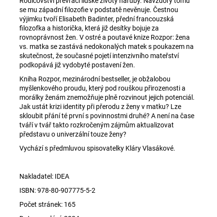
č
Rodičovství převrací lidské životy naruby. Navzdory tomu
u
se mu západní filozofie v podstatě nevěnuje. Čestnou
výjimku tvoří Elisabeth Badinter, přední francouzská
j
filozofka a historička, která již desítky bojuje za
e
rovnoprávnost žen. V ostré a poutavé knize Rozpor: žena
m
vs. matka se zastává nedokonalých matek s poukazem na
e
skutečnost, že současné pojetí intenzivního mateřství
podkopává již vydobyté postavení žen.
Kniha Rozpor, mezinárodní bestseller, je obžalobou
DVOJNICE
myšlenkového proudu, který pod rouškou přirozenosti a
550
morálky ženám znemožňuje plně rozvinout jejich potenciál.
Kč
Jak ustát krizi identity při přerodu z ženy v matku? Lze
skloubit přání té první s povinnostmi druhé? A není na čase
tváří v tvář takto rozkročeným zájmům aktualizovat
představu o univerzální touze ženy?
Vychází s předmluvou spisovatelky Kláry Vlasákové.
Nakladatel: IDEA
ISBN: 978-80-907775-5-2
Počet stránek: 165