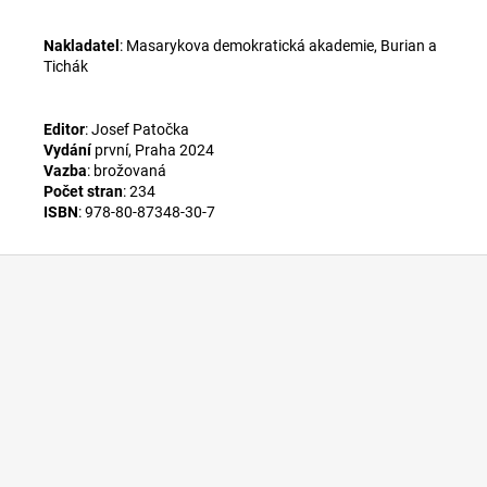
Nakladatel
: Masarykova demokratická akademie, Burian a
Tichák
Editor
:
Josef Patočka
Vydání
první, Praha 2024
Vazba
: brožovaná
Počet stran
: 234
ISBN
:
978-80-87348-30-7
Z
á
p
a
t
í