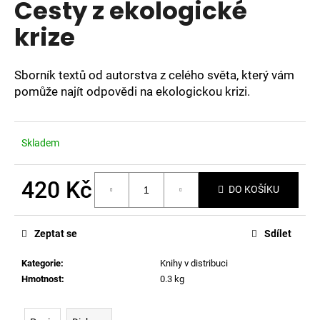
Cesty z ekologické
a
krize
j
í
t
Sborník textů od autorstva z celého světa, který vám
?
pomůže najít
odpovědi na ekologickou krizi.
Skladem
HLEDAT
420 Kč
DO KOŠÍKU
Měrná
cena:
D
Zeptat se
Sdílet
o
p
Kategorie
:
Knihy v distribuci
o
Hmotnost
:
0.3 kg
r
u