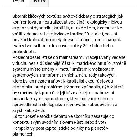
č
Popis
Diskuze
u
j
Sborník klíčových textů ze světové debaty o strategiích jak
e
konfrontovat a neutralizovat sociálně i ekologicky ničivou
m
expanzivní dynamiku kapitálu, a také o tom, k čemu se lze
e
vrátit z demokratické levicové tradice 20. století, co z ní
nově artikulovat pro účely dnešní situace – i co je naopak
tváří v tvář selháním levicové politiky 20. století třeba
přehodnotit.
PŘIŠEL
Poslední desetiletí se do mainstreamu vracejí úvahy vedené
ČAS
v duchu hesla důslednější části klimatického hnutí o „změně
NA
DRUHOU
systému místo změny klimatu“ směrem k možnostem
:
systémových, transformativních změn. Tedy takových,
SMĚNU
které by jen nezachraňovaly kapitalistickou růstovou
ekonomiku před problémy, jež sama způsobila, nýbrž které
350
by směřovaly k proměně její báze a k jejímu nahrazení
Kč
hospodářským uspořádáním, které bude mít sociální
spravedlnost a ekologickou rovnováhu zabudováno ve
svých základech.
Editor Josef Patočka debatu ve sborníku zasazuje do
kontextu svým úvodním slovem Růst, nebo život?
Perspektivy postkapitalistické politiky na planetě v
plamenech.